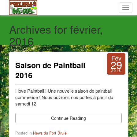
Toggl
navig
Archives for février,
2016
Fév
29
Saison de Paintball
2016
2016
I love Paintball ! Une nouvelle saison de paintball
commence ! Nous ouvrons nos portes à partir du
samedi 12
Continue Reading
Posted in
News du Fort Brulé