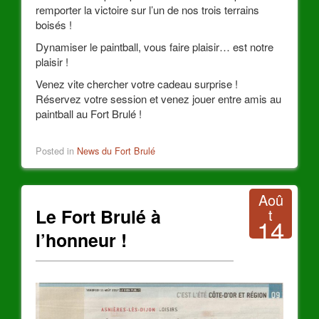
remporter la victoire sur l’un de nos trois terrains
boisés !
Dynamiser le paintball, vous faire plaisir… est notre
plaisir !
Venez vite chercher votre cadeau surprise !
Réservez votre session et venez jouer entre amis au
paintball au Fort Brulé !
Posted in
News du Fort Brulé
Aoû
Le Fort Brulé à
t
14
l’honneur !
2017