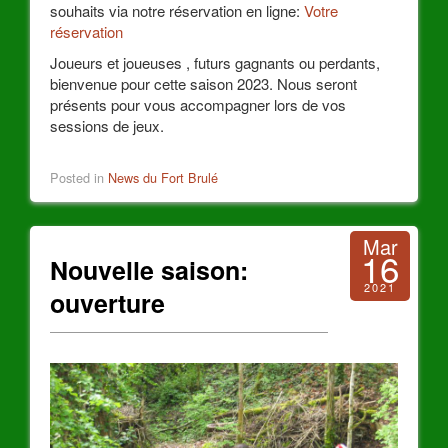
souhaits via notre réservation en ligne:
Votre
réservation
Joueurs et joueuses , futurs gagnants ou perdants,
bienvenue pour cette saison 2023. Nous seront
présents pour vous accompagner lors de vos
sessions de jeux.
Posted in
News du Fort Brulé
Mar
16
Nouvelle saison:
2021
ouverture