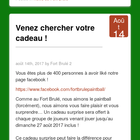
Aoû
Venez chercher votre
t
14
cadeau !
2017
août 14th, 2017 by Fort Brulé 2
Vous êtes plus de 400 personnes à avoir liké notre
page facebook !
https://www.facebook.com/fortbrulepaintball/
Comme au Fort Brulé, nous aimons le paintball
(forcément), nous aimons vous faire plaisir et vous
surprendre… Un cadeau surprise sera offert à
chaque groupe de joueurs venant jouer jusqu’au
dimanche 27 août 2017 inclus !
Ce cadeau surprise peut faire la différence pour