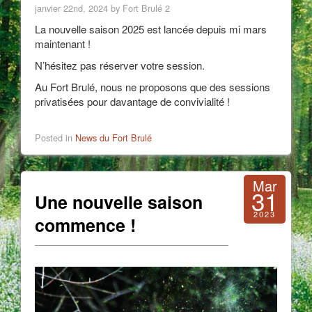
janvier 22nd, 2024 by Fort Brulé 2
La nouvelle saison 2025 est lancée depuis mi mars
maintenant !
N’hésitez pas réserver votre session.
Au Fort Brulé, nous ne proposons que des sessions
privatisées pour davantage de convivialité !
Posted in
News du Fort Brulé
Mar
31
Une nouvelle saison
2023
commence !