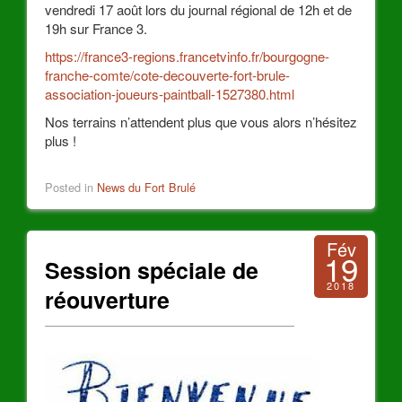
vendredi 17 août lors du journal régional de 12h et de
19h sur France 3.
https://france3-regions.francetvinfo.fr/bourgogne-
franche-comte/cote-decouverte-fort-brule-
association-joueurs-paintball-1527380.html
Nos terrains n’attendent plus que vous alors n’hésitez
plus !
Posted in
News du Fort Brulé
Fév
19
Session spéciale de
2018
réouverture