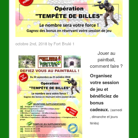
octobre 2nd, 2018 by Fort Brulé 1
Jouer au
paintball,
comment faire ?
Organisez
votre session
de jeu et
bénéficiez de
bonus
cadeaux.
(samedi
, dimanche et jours
fériés)