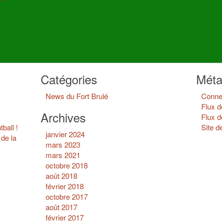
Catégories
Mét
News du Fort Brulé
Conne
Flux d
Archives
Flux 
ball !
Site 
janvier 2024
de la
mars 2023
mars 2021
octobre 2018
août 2018
février 2018
octobre 2017
août 2017
février 2017