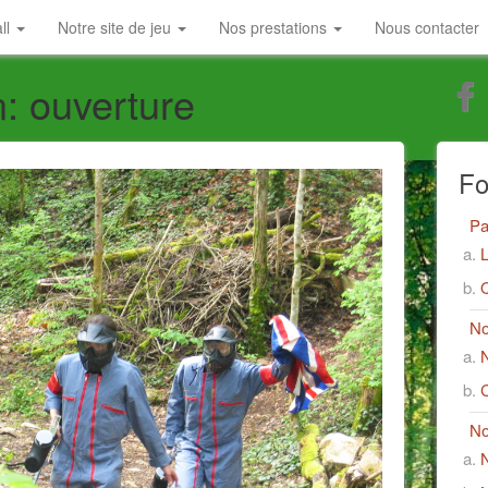
all
Notre site de jeu
Nos prestations
Nous contacter
: ouverture
Fo
Pa
L
No
N
No
N