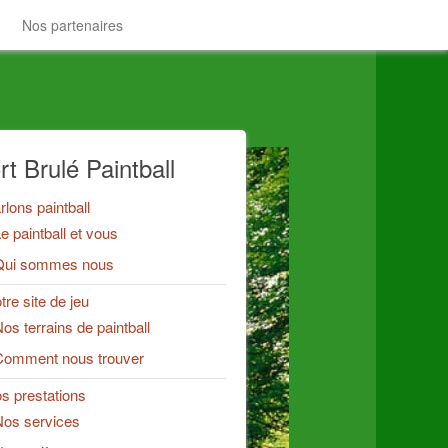
Nos partenaires
rt Brulé Paintball
rlons paintball
e paintball et vous
Qui sommes nous
tre site de jeu
os terrains de paintball
Comment nous trouver
s prestations
os services