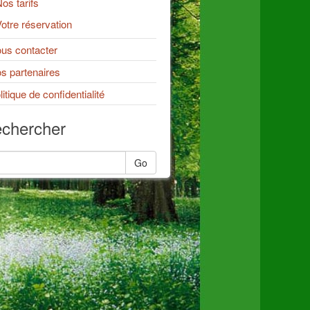
os tarifs
otre réservation
us contacter
s partenaires
litique de confidentialité
chercher
Go