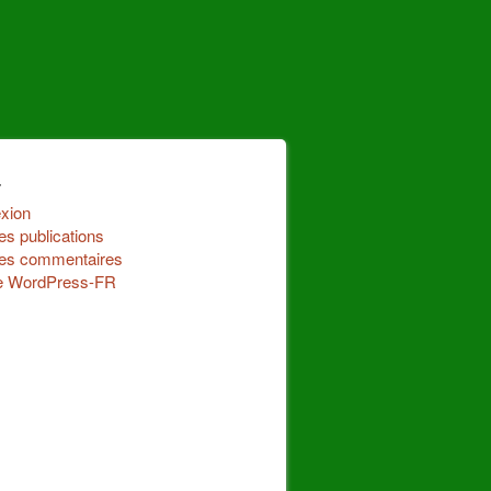
a
xion
es publications
des commentaires
de WordPress-FR