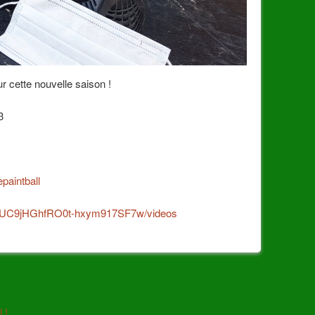
r cette nouvelle saison !
3
paintball
el/UC9jHGhfRO0t-hxym917SF7w/videos
 !