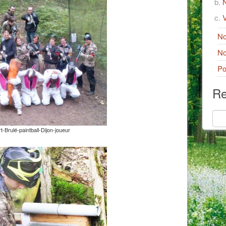
N
V
No
No
Po
Re
t-Brulé-paintball-Dijon-joueur