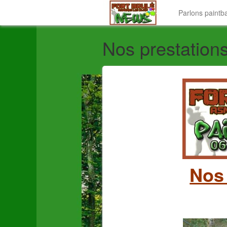
Parlons paintb
Nos prestation
Nos 