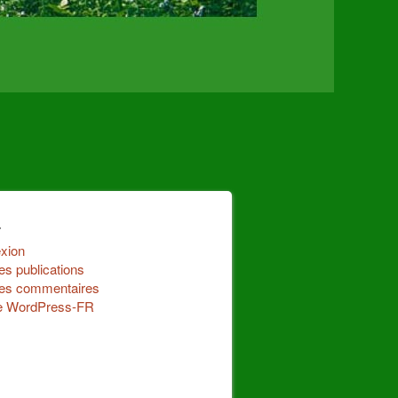
a
xion
es publications
des commentaires
de WordPress-FR