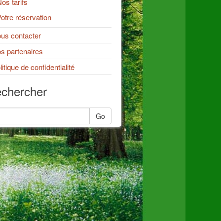
os tarifs
otre réservation
us contacter
s partenaires
litique de confidentialité
chercher
Go