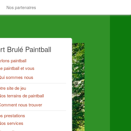
Nos partenaires
rt Brulé Paintball
rlons paintball
e paintball et vous
Qui sommes nous
tre site de jeu
os terrains de paintball
Comment nous trouver
s prestations
os services