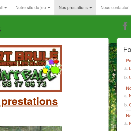
all
Notre site de jeu
Nos prestations
Nous contacter
s
Fo
Pa
L
No
N
prestations
No
N