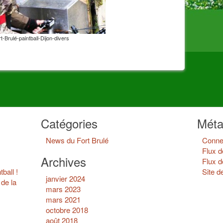
t-Brulé-paintball-Dijon-divers
Catégories
Mét
News du Fort Brulé
Conne
Flux d
Archives
Flux 
ball !
Site 
janvier 2024
de la
mars 2023
mars 2021
octobre 2018
août 2018