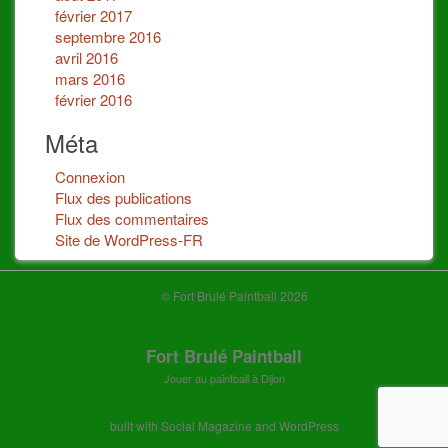
février 2017
septembre 2016
avril 2016
mars 2016
février 2016
Méta
Connexion
Flux des publications
Flux des commentaires
Site de WordPress-FR
© Fort Brulé Paintball 2026
Fort Brulé Paintball
Jouer au paintball à Dijon
built with
Social Magazine
and
WordPress